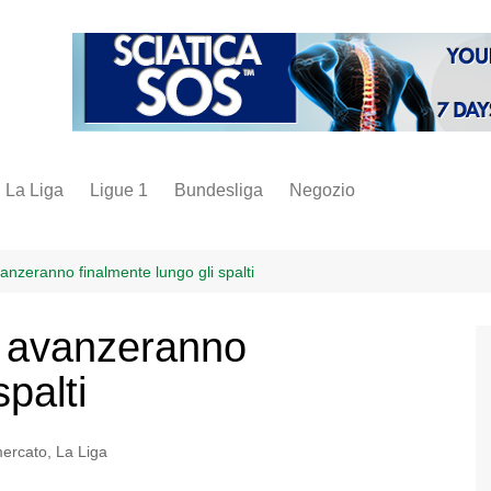
La Liga
Ligue 1
Bundesliga
Negozio
juve
inter
vanzeranno finalmente lungo gli spalti
milan
eo avanzeranno
napoli
spalti
vintage
fantacalcio
mercato
,
La Liga