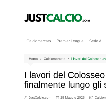
Salta
al
contenuto
Calciomercato
Premier League
Serie A
Home
Calciomercato
I lavori del Colosseo a
I lavori del Coloss
finalmente lungo gli 
JustCalcio.com
28 Maggio 2026
Calcio