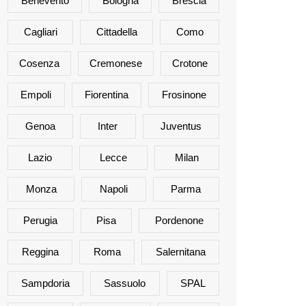
Benevento
Bologna
Brescia
Cagliari
Cittadella
Como
Cosenza
Cremonese
Crotone
Empoli
Fiorentina
Frosinone
Genoa
Inter
Juventus
Lazio
Lecce
Milan
Monza
Napoli
Parma
Perugia
Pisa
Pordenone
Reggina
Roma
Salernitana
Sampdoria
Sassuolo
SPAL