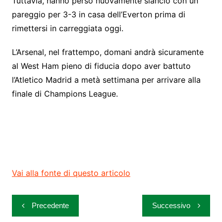
Tuttavia, hanno perso nuovamente slancio con un
pareggio per 3-3 in casa dell’Everton prima di
rimettersi in carreggiata oggi.
L’Arsenal, nel frattempo, domani andrà sicuramente
al West Ham pieno di fiducia dopo aver battuto
l’Atletico Madrid a metà settimana per arrivare alla
finale di Champions League.
Vai alla fonte di questo articolo
Navigazione
Precedente
Successivo
articoli