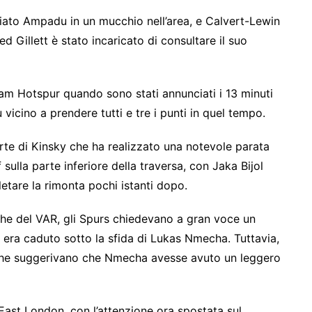
sciato Ampadu in un mucchio nell’area, e Calvert-Lewin
d Gillett è stato incaricato di consultare il suo
am Hotspur quando sono stati annunciati i 13 minuti
vicino a prendere tutti e tre i punti in quel tempo.
parte di Kinsky che ha realizzato una notevole parata
f sulla parte inferiore della traversa, con Jaka Bijol
tare la rimonta pochi istanti dopo.
che del VAR, gli Spurs chiedevano a gran voce un
 era caduto sotto la sfida di Lukas Nmecha. Tuttavia,
ay che suggerivano che Nmecha avesse avuto un leggero
l’East London, con l’attenzione ora spostata sul