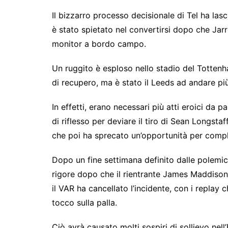
Il bizzarro processo decisionale di Tel ha la
è stato spietato nel convertirsi dopo che Jarre
monitor a bordo campo.
Un ruggito è esploso nello stadio del Tottenh
di recupero, ma è stato il Leeds ad andare più 
In effetti, erano necessari più atti eroici da 
di riflesso per deviare il tiro di Sean Longstaf
che poi ha sprecato un’opportunità per comple
Dopo un fine settimana definito dalle polemi
rigore dopo che il rientrante James Maddison
il VAR ha cancellato l’incidente, con i repl
tocco sulla palla.
Ciò avrà causato molti sospiri di sollievo nel