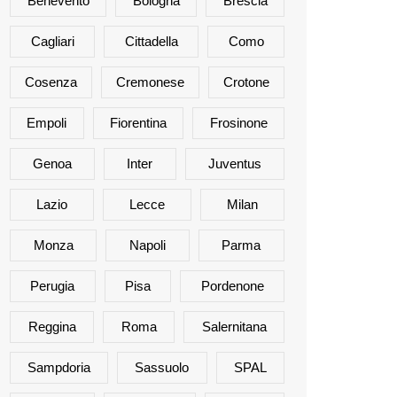
Benevento
Bologna
Brescia
Cagliari
Cittadella
Como
Cosenza
Cremonese
Crotone
Empoli
Fiorentina
Frosinone
Genoa
Inter
Juventus
Lazio
Lecce
Milan
Monza
Napoli
Parma
Perugia
Pisa
Pordenone
Reggina
Roma
Salernitana
Sampdoria
Sassuolo
SPAL