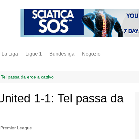
La Liga
Ligue 1
Bundesliga
Negozio
juve
inter
Tel passa da eroe a cattivo
milan
nited 1-1: Tel passa da
napoli
vintage
fantacalcio
,
Premier League