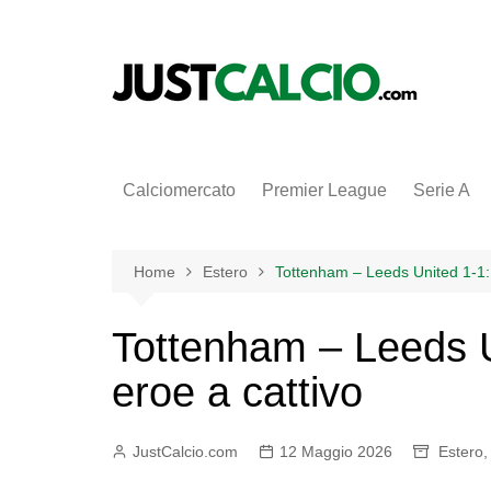
Salta
al
contenuto
Calciomercato
Premier League
Serie A
Home
Estero
Tottenham – Leeds United 1-1: 
Tottenham – Leeds U
eroe a cattivo
JustCalcio.com
12 Maggio 2026
Estero