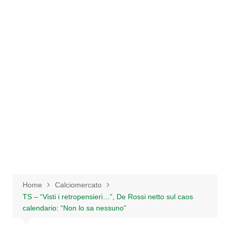
Salta
al
contenuto
Home
Calciomercato
TS – “Visti i retropensieri…”, De Rossi netto sul caos
calendario: “Non lo sa nessuno”