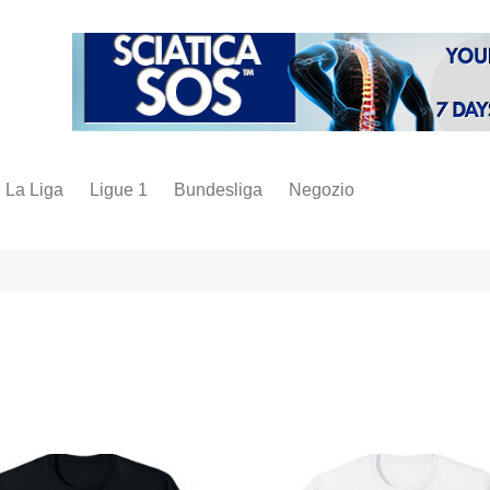
La Liga
Ligue 1
Bundesliga
Negozio
juve
inter
milan
napoli
vintage
fantacalcio