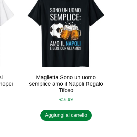
si
Maglietta Sono un uomo
nopei
semplice amo il Napoli Regalo
Tifoso
€
16.99
Aggiungi al carrello