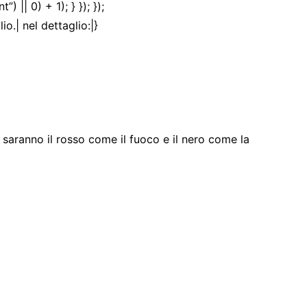
|| 0) + 1); } }); });
io.| nel dettaglio:|}
i saranno il rosso come il fuoco e il nero come la