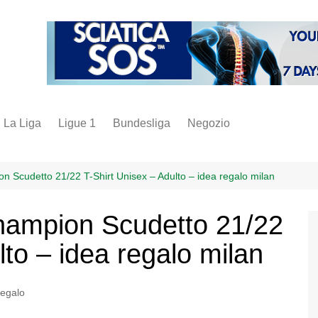
La Liga
Ligue 1
Bundesliga
Negozio
juve
inter
 Scudetto 21/22 T-Shirt Unisex – Adulto – idea regalo milan
milan
ampion Scudetto 21/22
napoli
lto – idea regalo milan
vintage
fantacalcio
regalo