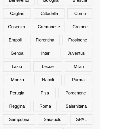
Benevento
Bologna
Brescia
Cagliari
Cittadella
Como
Cosenza
Cremonese
Crotone
Empoli
Fiorentina
Frosinone
Genoa
Inter
Juventus
Lazio
Lecce
Milan
Monza
Napoli
Parma
Perugia
Pisa
Pordenone
Reggina
Roma
Salernitana
Sampdoria
Sassuolo
SPAL