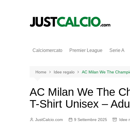
Salta
al
contenuto
Calciomercato
Premier League
Serie A
Home
Idee regalo
AC Milan We The Champion
AC Milan We The Ch
T-Shirt Unisex – Adu
JustCalcio.com
9 Settembre 2025
Idee 