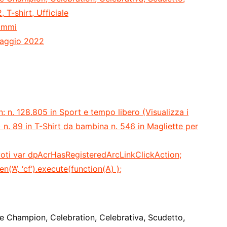
T-shirt, Ufficiale
1 grammi
t a partire dal ‏ : ‎ 12 maggio 2022
n: n. 128.805 in Sport e tempo libero (Visualizza i
 n. 89 in T-Shirt da bambina n. 546 in Magliette per
7 voti var dpAcrHasRegisteredArcLinkClickAction;
n(‘A’, ‘cf’).execute(function(A) );
he Champion, Celebration, Celebrativa, Scudetto,