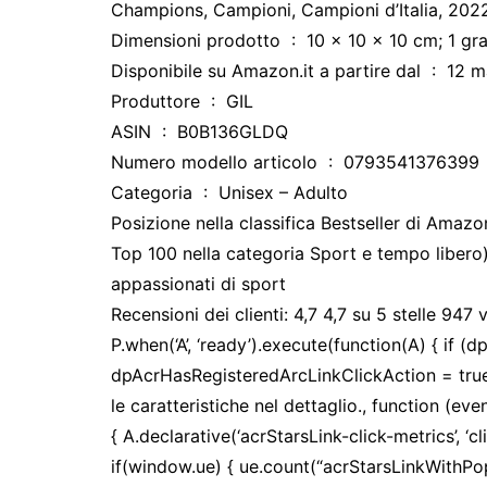
Champions, Campioni, Campioni d’Italia, 2022, 
Dimensioni prodotto ‏ : ‎ 10 x 10 x 10 cm; 
Disponibile su Amazon.i
Produttore ‏ : ‎ GIL
ASIN ‏ : ‎ B0B136GLDQ
Numero modello articolo ‏ : ‎ 0793541376399
Categoria ‏ : ‎ Unisex – Adulto
Posizione nella classifica Bestseller di Amazo
Top 100 nella categoria Sport e tempo libero)
appassionati di sport
Recensioni dei clienti: 4,7 4,7 su 5 stelle 94
P.when(‘A’, ‘ready’).execute(function(A) { if 
dpAcrHasRegisteredArcLinkClickAction = true; A.
le caratteristiche nel dettaglio., function (event
{ A.declarative(‘acrStarsLink-click-metrics’, ‘cl
if(window.ue) { ue.count(“acrStarsLinkWithPo