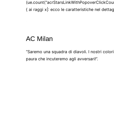
(ue.count(“acrStarsLinkWithPopoverClickCount”) 
{ ai raggi x|: ecco le caratteristiche nel dettagl
AC Milan
“Saremo una squadra di diavoli. I nostri color
paura che incuteremo agli avversari!”.