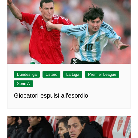
Bundesliga
Estero
La Liga
Premier League
Serie A
Giocatori espulsi all’esordio