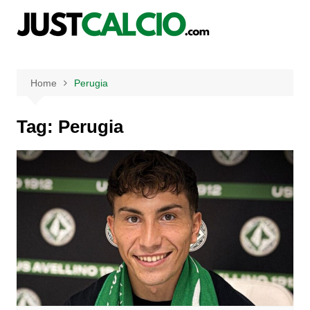
Salta
al
contenuto
Home
Perugia
Tag:
Perugia