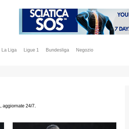
La Liga
Ligue 1
Bundesliga
Negozio
juve
inter
milan
napoli
vintage
a, aggiornate 24/7.
fantacalcio