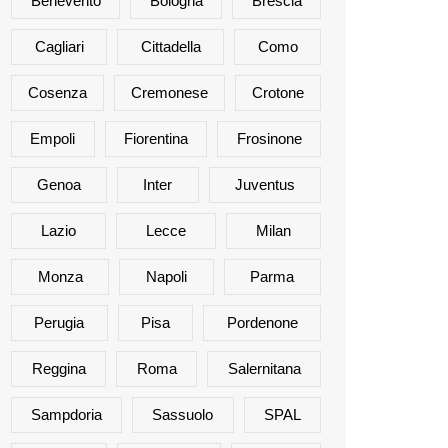
Benevento
Bologna
Brescia
Cagliari
Cittadella
Como
Cosenza
Cremonese
Crotone
Empoli
Fiorentina
Frosinone
Genoa
Inter
Juventus
Lazio
Lecce
Milan
Monza
Napoli
Parma
Perugia
Pisa
Pordenone
Reggina
Roma
Salernitana
Sampdoria
Sassuolo
SPAL