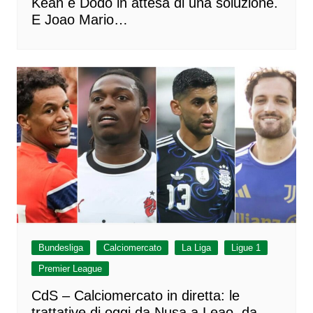
Kean e Dodo in attesa di una soluzione.
E Joao Mario…
Bundesliga
Calciomercato
La Liga
Ligue 1
Premier League
CdS – Calciomercato in diretta: le
trattative di oggi da Nusa a Leao, da