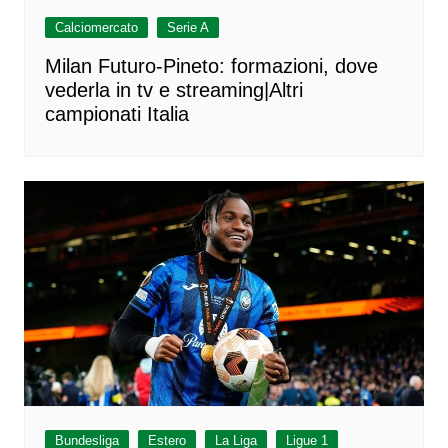
Calciomercato
Serie A
Milan Futuro-Pineto: formazioni, dove
vederla in tv e streaming|Altri
campionati Italia
Bundesliga
Estero
La Liga
Ligue 1