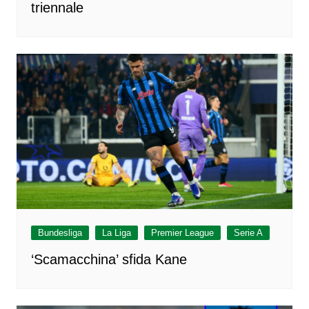
triennale
Bundesliga
La Liga
Premier League
Serie A
‘Scamacchina’ sfida Kane