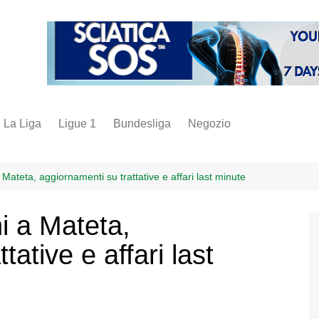
La Liga
Ligue 1
Bundesliga
Negozio
juve
inter
ateta, aggiornamenti su trattative e affari last minute
milan
i a Mateta,
napoli
tative e affari last
vintage
fantacalcio