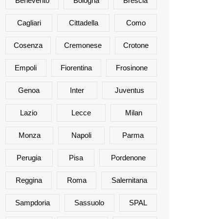
Benevento
Bologna
Brescia
Cagliari
Cittadella
Como
Cosenza
Cremonese
Crotone
Empoli
Fiorentina
Frosinone
Genoa
Inter
Juventus
Lazio
Lecce
Milan
Monza
Napoli
Parma
Perugia
Pisa
Pordenone
Reggina
Roma
Salernitana
Sampdoria
Sassuolo
SPAL