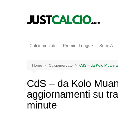
Salta
al
contenuto
Calciomercato
Premier League
Serie A
Home
Calciomercato
CdS – da Kolo Muani a M
CdS – da Kolo Muan
aggiornamenti su trat
minute