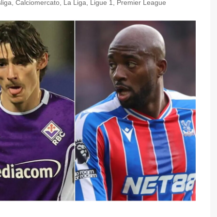
liga
,
Calciomercato
,
La Liga
,
Ligue 1
,
Premier League