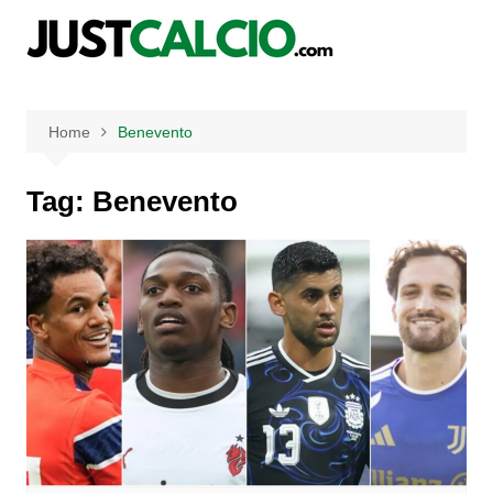
Salta
al
contenuto
Home
Benevento
Tag:
Benevento