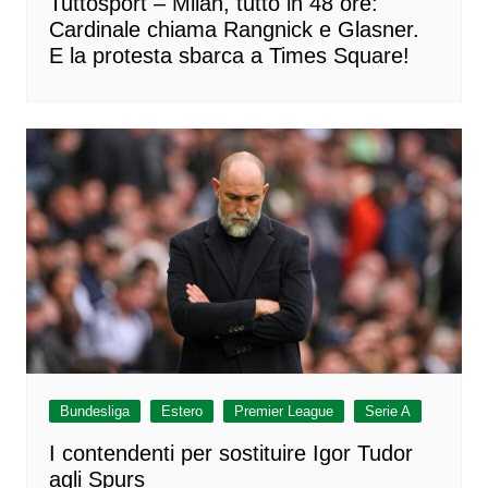
Tuttosport – Milan, tutto in 48 ore:
Cardinale chiama Rangnick e Glasner.
E la protesta sbarca a Times Square!
Bundesliga
Estero
Premier League
Serie A
I contendenti per sostituire Igor Tudor
agli Spurs