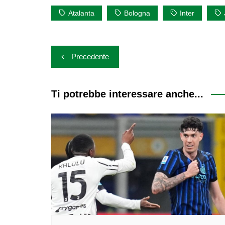
Atalanta
Bologna
Inter
Navigazione
Precedente
articoli
Ti potrebbe interessare anche...