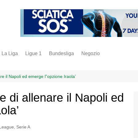
La Liga
Ligue 1
Bundesliga
Negozio
juve
inter
re il Napoli ed emerge l”opzione Iraola’
milan
 di allenare il Napoli ed
napoli
ola’
vintage
fantacalcio
 League
,
Serie A