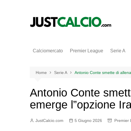
Salta
al
contenuto
Calciomercato
Premier League
Serie A
Home
Serie A
Antonio Conte smette di allena
Antonio Conte smette
emerge l”opzione Ira
JustCalcio.com
5 Giugno 2026
Premier