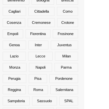
Benevento
Bologna
Brescia
Cagliari
Cittadella
Como
Cosenza
Cremonese
Crotone
Empoli
Fiorentina
Frosinone
Genoa
Inter
Juventus
Lazio
Lecce
Milan
Monza
Napoli
Parma
Perugia
Pisa
Pordenone
Reggina
Roma
Salernitana
Sampdoria
Sassuolo
SPAL