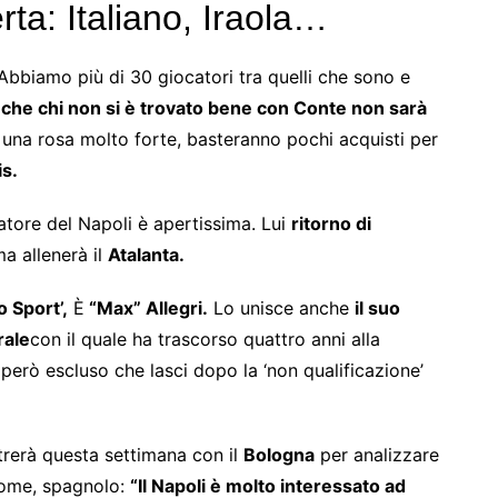
ta: Italiano, Iraola…
Abbiamo più di 30 giocatori tra quelli che sono e
 che chi non si è trovato bene con Conte non sarà
una rosa molto forte, basteranno pochi acquisti per
is.
atore del Napoli è apertissima. Lui
ritorno di
 allenerà il
Atalanta.
o Sport’,
È
“Max” Allegri.
Lo unisce anche
il suo
rale
con il quale ha trascorso quattro anni alla
però escluso che lasci dopo la ‘non qualificazione’
rerà questa settimana con il
Bologna
per analizzare
 nome, spagnolo:
“Il Napoli è molto interessato ad