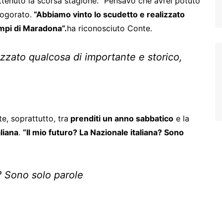
tenuto la scorsa stagione. “Pensavo che avrei potuto
logorato.
“Abbiamo vinto lo scudetto e realizzato
empi di Maradona”.
ha riconosciuto Conte.
zzato qualcosa di importante e storico,
te, soprattutto, tra
prenditi un anno sabbatico
e la
liana
.
“Il mio futuro? La Nazionale italiana? Sono
a? Sono solo parole