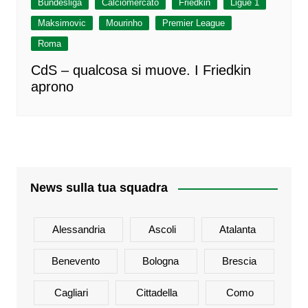
Bundesliga
Calciomercato
Friedkin
Ligue 1
Maksimovic
Mourinho
Premier League
Roma
CdS – qualcosa si muove. I Friedkin
aprono
News sulla tua squadra
Alessandria
Ascoli
Atalanta
Benevento
Bologna
Brescia
Cagliari
Cittadella
Como