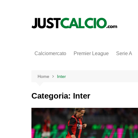
Salta
al
contenuto
Calciomercato
Premier League
Serie A
Home
Inter
Categoria:
Inter