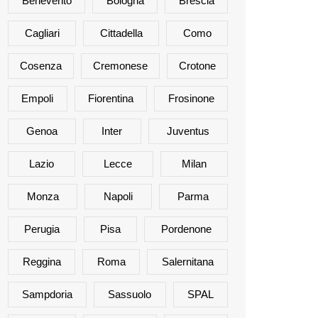
Benevento
Bologna
Brescia
Cagliari
Cittadella
Como
Cosenza
Cremonese
Crotone
Empoli
Fiorentina
Frosinone
Genoa
Inter
Juventus
Lazio
Lecce
Milan
Monza
Napoli
Parma
Perugia
Pisa
Pordenone
Reggina
Roma
Salernitana
Sampdoria
Sassuolo
SPAL