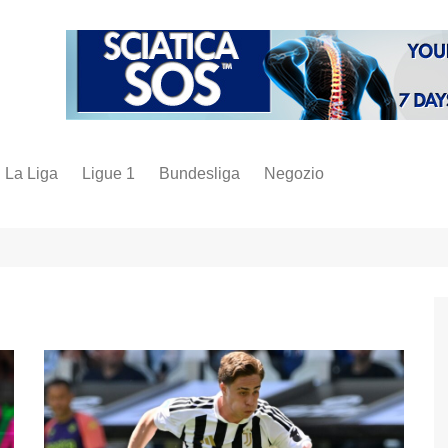
La Liga
Ligue 1
Bundesliga
Negozio
juve
inter
milan
napoli
vintage
fantacalcio