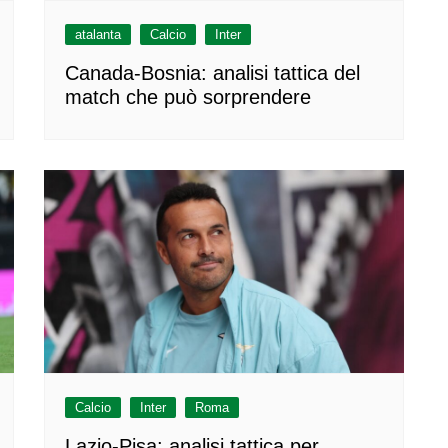
atalanta
Calcio
Inter
Canada-Bosnia: analisi tattica del
match che può sorprendere
Calcio
Inter
Roma
Lazio-Pisa: analisi tattica per