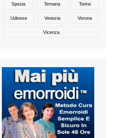
Spezia
Ternana
Torino
Udinese
Venezia
Verona
Vicenza