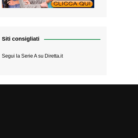
Siti consigliati
Segui la Serie A su
Diretta.it