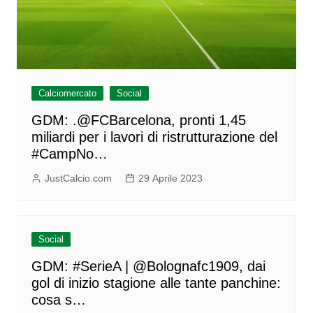
Calciomercato
Social
GDM: .@FCBarcelona, pronti 1,45
miliardi per i lavori di ristrutturazione del
#CampNo…
JustCalcio.com
29 Aprile 2023
Social
GDM: #SerieA | @Bolognafc1909, dai
gol di inizio stagione alle tante panchine:
cosa s…