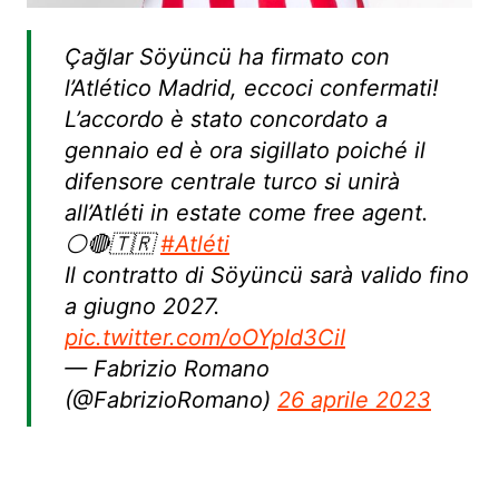
Çağlar Söyüncü ha firmato con
l’Atlético Madrid, eccoci confermati!
L’accordo è stato concordato a
gennaio ed è ora sigillato poiché il
difensore centrale turco si unirà
all’Atléti in estate come free agent.
⚪️🔴🇹🇷
#Atléti
Il contratto di Söyüncü sarà valido fino
a giugno 2027.
pic.twitter.com/oOYpId3CiI
— Fabrizio Romano
(@FabrizioRomano)
26 aprile 2023