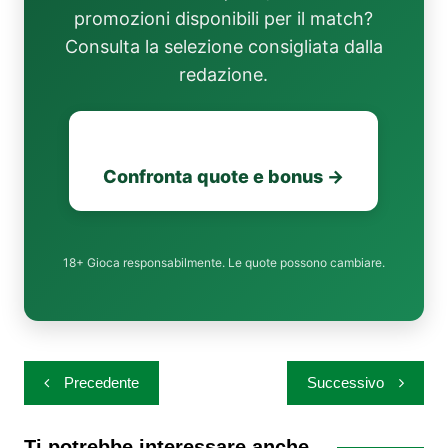
promozioni disponibili per il match?
Consulta la selezione consigliata dalla
redazione.
Confronta quote e bonus →
18+ Gioca responsabilmente. Le quote possono cambiare.
Navigazione
Precedente
Successivo
articoli
Ti potrebbe interessare anche...