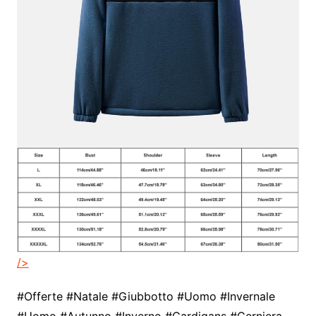
/>
#Offerte #Natale #Giubbotto #Uomo #Invernale
#Uomo #Autunno #Inverno #Cardigans #Cerniera