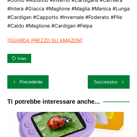
#Intera #Giacca #Maglione #Maglia #Manica #Lunga
#Cardigan #Cappotto #Invernale #Foderato #Pile
#Caldo #Maglione #Cardigan #Felpa
[GUARDA PREZZO SU AMAZON]
Inter
Navigazione
Precedente
Successivo
articoli
Ti potrebbe interessare anche...