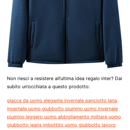
Non riesci a resistere all’ultima idea regalo inter? Dai
subito un’occhiata a questo prodotto:
giacca da uomo elegante invernale panciotto lana
invernale uomo giubbotto piumino uomo invernale
piumino leggero uomo abbigliamento militare uomo
giubbotto jeans imbottito uomo giubbotto lavoro