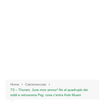
Salta
al
contenuto
Home
Calciomercato
TS – Thuram, Juve mon amour! No al quadruplo dei
soldi e retroscena Psg: cosa c’entra Kolo Muani