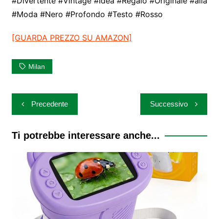
#Divertente #Vintage #Idea #Regalo #Originale #alla
#Moda #Nero #Profondo #Testo #Rosso
[GUARDA PREZZO SU AMAZON]
Milan
Navigazione
Precedente
Successivo
articoli
Ti potrebbe interessare anche...