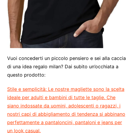
Vuoi concederti un piccolo pensiero e sei alla caccia
di una idea regalo milan? Dai subito un’occhiata a
questo prodotto:
Stile e semplicità:
Le nostre magliette sono la scelta
ideale per adulti e bambini di tutte le taglie. Che
siano indossate da uomini, adolescenti o ragazzi, i
nostri capi di abbigliamento di tendenza si abbinano
perfettamente a pantaloncini, pantaloni e jeans per
un look casual.