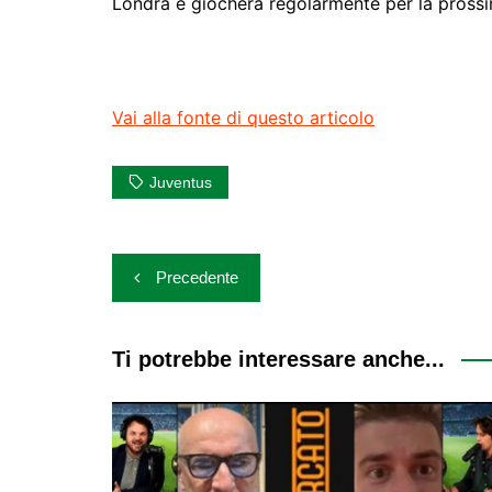
Londra e giocherà regolarmente per la prossi
Vai alla fonte di questo articolo
Juventus
Navigazione
Precedente
articoli
Ti potrebbe interessare anche...