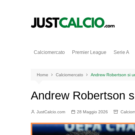
Salta
al
contenuto
Calciomercato
Premier League
Serie A
Home
Calciomercato
Andrew Robertson si u
Andrew Robertson si
JustCalcio.com
28 Maggio 2026
Calcio