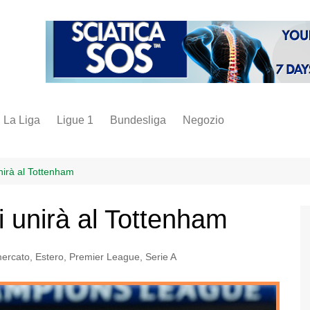
La Liga
Ligue 1
Bundesliga
Negozio
juve
inter
nirà al Tottenham
milan
 unirà al Tottenham
napoli
vintage
mercato
,
Estero
,
Premier League
,
Serie A
fantacalcio