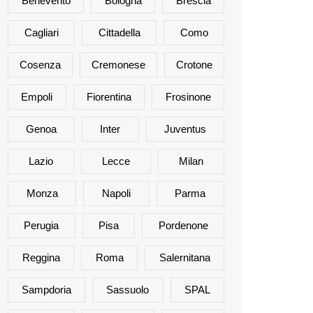
Benevento
Bologna
Brescia
Cagliari
Cittadella
Como
Cosenza
Cremonese
Crotone
Empoli
Fiorentina
Frosinone
Genoa
Inter
Juventus
Lazio
Lecce
Milan
Monza
Napoli
Parma
Perugia
Pisa
Pordenone
Reggina
Roma
Salernitana
Sampdoria
Sassuolo
SPAL