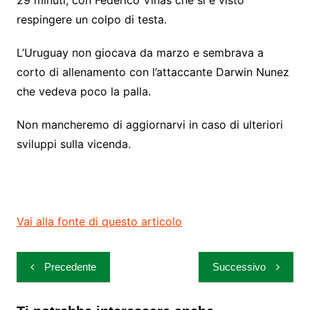
29 minuti, con Federico Vinas che si è visto
respingere un colpo di testa.
L’Uruguay non giocava da marzo e sembrava a
corto di allenamento con l’attaccante Darwin Nunez
che vedeva poco la palla.
Non mancheremo di aggiornarvi in caso di ulteriori
sviluppi sulla vicenda.
Vai alla fonte di questo articolo
Navigazione
Precedente
Successivo
articoli