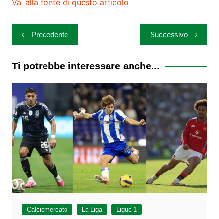
Vai alla fonte di questo articolo
Navigazione
Precedente
Successivo
articoli
Ti potrebbe interessare anche...
Calciomercato
La Liga
Ligue 1