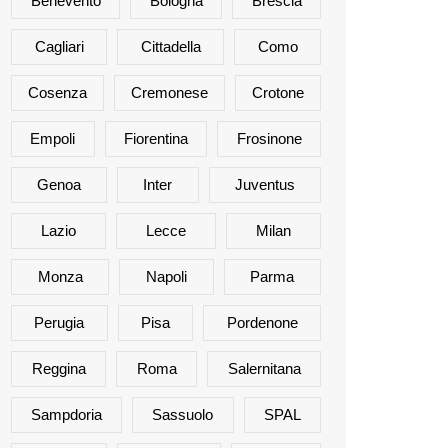
Benevento
Bologna
Brescia
Cagliari
Cittadella
Como
Cosenza
Cremonese
Crotone
Empoli
Fiorentina
Frosinone
Genoa
Inter
Juventus
Lazio
Lecce
Milan
Monza
Napoli
Parma
Perugia
Pisa
Pordenone
Reggina
Roma
Salernitana
Sampdoria
Sassuolo
SPAL