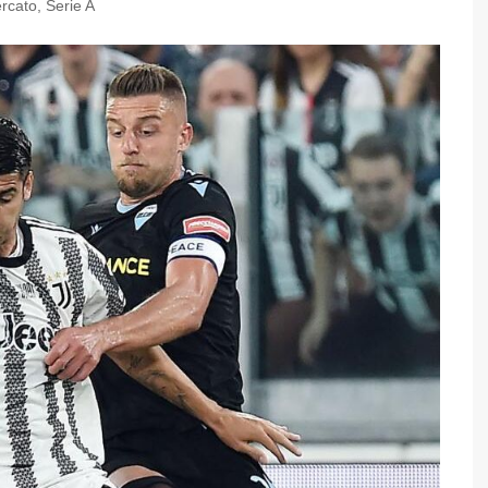
rcato
,
Serie A