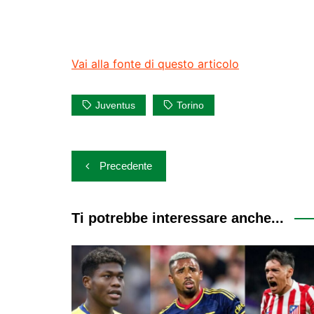
Vai alla fonte di questo articolo
Juventus
Torino
Navigazione
Precedente
articoli
Ti potrebbe interessare anche...