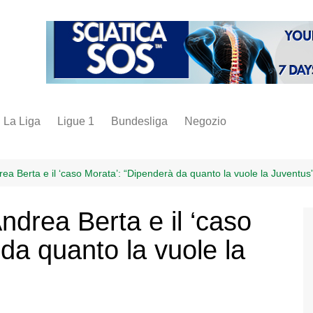
La Liga
Ligue 1
Bundesliga
Negozio
juve
inter
rea Berta e il ‘caso Morata’: “Dipenderà da quanto la vuole la Juventus
milan
ndrea Berta e il ‘caso
napoli
da quanto la vuole la
vintage
fantacalcio