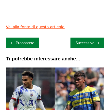
Vai alla fonte di questo articolo
Navigazione
Precedente
Successivo
articoli
Ti potrebbe interessare anche...