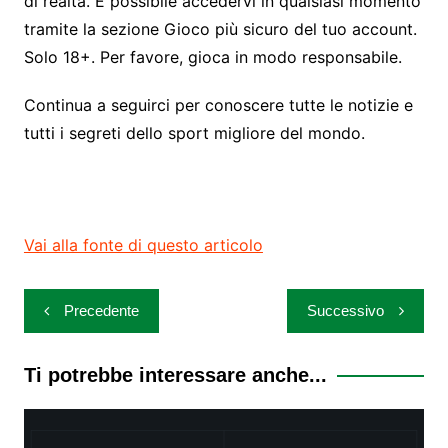
di realtà. È possibile accedervi in ​​qualsiasi momento
tramite la sezione Gioco più sicuro del tuo account.
Solo 18+. Per favore, gioca in modo responsabile.
Continua a seguirci per conoscere tutte le notizie e
tutti i segreti dello sport migliore del mondo.
Vai alla fonte di questo articolo
Navigazione
Precedente
Successivo
articoli
Ti potrebbe interessare anche...