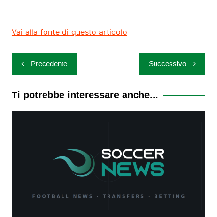
Vai alla fonte di questo articolo
Navigazione
Precedente
Successivo
articoli
Ti potrebbe interessare anche...