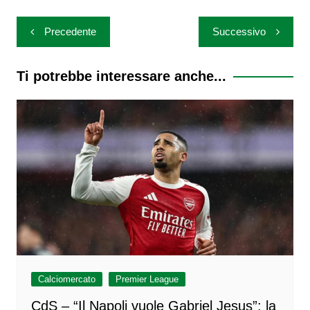
Navigazione
Precedente
Successivo
articoli
Ti potrebbe interessare anche...
Calciomercato
Premier League
CdS – “Il Napoli vuole Gabriel Jesus”: la