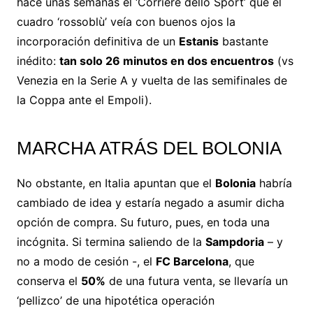
hace unas semanas el ‘Corriere dello Sport’ que el
cuadro ‘rossoblù’ veía con buenos ojos la
incorporación definitiva de un
Estanis
bastante
inédito:
tan solo 26 minutos en dos encuentros
(vs
Venezia en la Serie A y vuelta de las semifinales de
la Coppa ante el Empoli).
MARCHA ATRÁS DEL BOLONIA
No obstante, en Italia apuntan que el
Bolonia
habría
cambiado de idea y estaría negado a asumir dicha
opción de compra. Su futuro, pues, en toda una
incógnita. Si termina saliendo de la
Sampdoria
– y
no a modo de cesión -, el
FC Barcelona
, que
conserva el
50%
de una futura venta, se llevaría un
‘pellizco’ de una hipotética operación