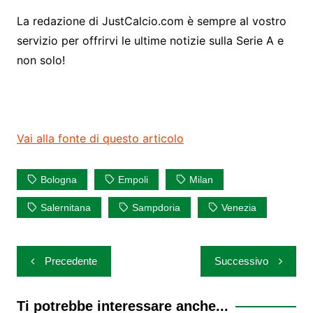
La redazione di JustCalcio.com è sempre al vostro
servizio per offrirvi le ultime notizie sulla Serie A e
non solo!
Vai alla fonte di questo articolo
Bologna
Empoli
Milan
Salernitana
Sampdoria
Venezia
Navigazione
Precedente
Successivo
articoli
Ti potrebbe interessare anche...