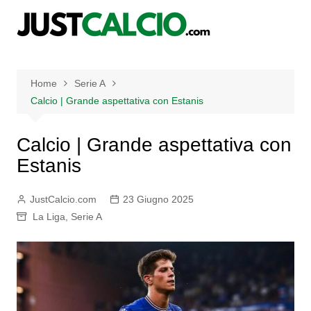
Salta
al
contenuto
Home
Serie A
Calcio | Grande aspettativa con Estanis
Calcio | Grande aspettativa con
Estanis
JustCalcio.com
23 Giugno 2025
La Liga
,
Serie A