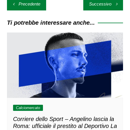
Navigazione
Precedente
Successivo
articoli
Ti potrebbe interessare anche...
Calciomercato
Corriere dello Sport – Angelino lascia la
Roma: ufficiale il prestito al Deportivo La