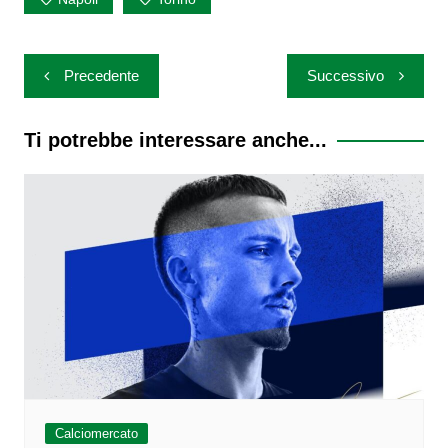
Navigazione
Precedente
Successivo
articoli
Ti potrebbe interessare anche...
Calciomercato