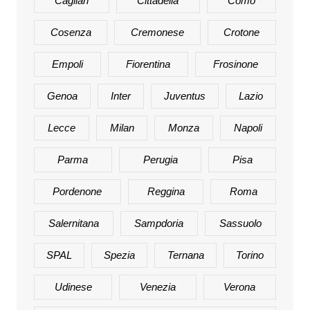
Cagliari
Cittadella
Como
Cosenza
Cremonese
Crotone
Empoli
Fiorentina
Frosinone
Genoa
Inter
Juventus
Lazio
Lecce
Milan
Monza
Napoli
Parma
Perugia
Pisa
Pordenone
Reggina
Roma
Salernitana
Sampdoria
Sassuolo
SPAL
Spezia
Ternana
Torino
Udinese
Venezia
Verona