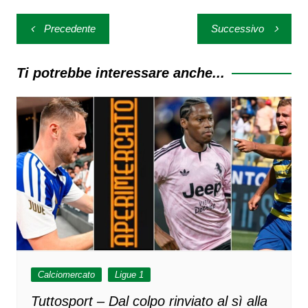
Navigazione
Precedente
Successivo
articoli
Ti potrebbe interessare anche...
Calciomercato
Ligue 1
Tuttosport – Dal colpo rinviato al sì alla