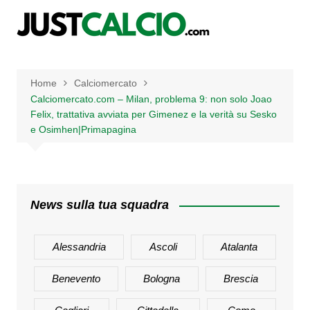
Salta
al
contenuto
Home
Calciomercato
Calciomercato.com – Milan, problema 9: non solo Joao
Felix, trattativa avviata per Gimenez e la verità su Sesko
e Osimhen|Primapagina
News sulla tua squadra
Alessandria
Ascoli
Atalanta
Benevento
Bologna
Brescia