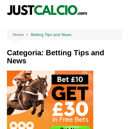
Salta
al
contenuto
Home
Betting Tips and News
Categoria:
Betting Tips and
News