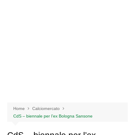
Salta
al
contenuto
Home
Calciomercato
CdS – biennale per l’ex Bologna Sansone