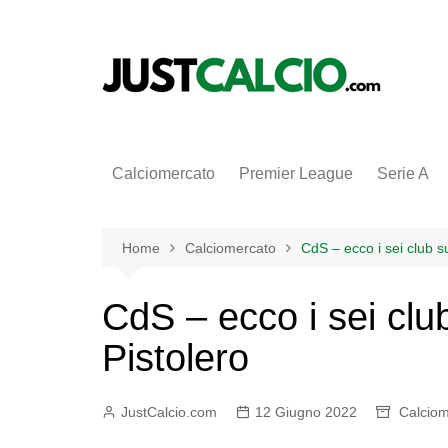
Salta
al
contenuto
Calciomercato
Premier League
Serie A
Home
Calciomercato
CdS – ecco i sei club su
CdS – ecco i sei club
Pistolero
JustCalcio.com
12 Giugno 2022
Calciom