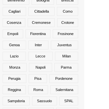
Benevento
Bologna
Brescia
Cagliari
Cittadella
Como
Cosenza
Cremonese
Crotone
Empoli
Fiorentina
Frosinone
Genoa
Inter
Juventus
Lazio
Lecce
Milan
Monza
Napoli
Parma
Perugia
Pisa
Pordenone
Reggina
Roma
Salernitana
Sampdoria
Sassuolo
SPAL