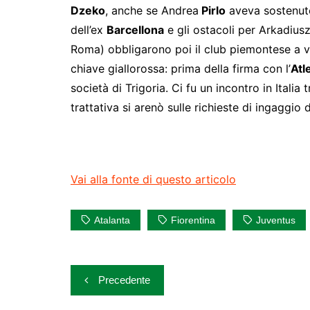
Dzeko
, anche se Andrea
Pirlo
aveva sostenuto
dell’ex
Barcellona
e gli ostacoli per Arkadius
Roma) obbligarono poi il club piemontese a v
chiave giallorossa: prima della firma con l’
Atl
società di Trigoria. Ci fu un incontro in Italia
trattativa si arenò sulle richieste di ingaggio 
Vai alla fonte di questo articolo
Atalanta
Fiorentina
Juventus
Navigazione
Precedente
articoli