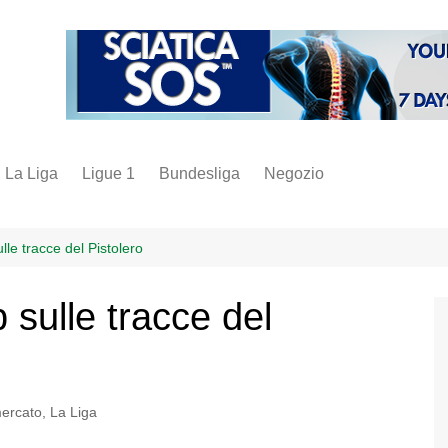
La Liga
Ligue 1
Bundesliga
Negozio
juve
inter
lle tracce del Pistolero
milan
 sulle tracce del
napoli
vintage
fantacalcio
ercato
,
La Liga