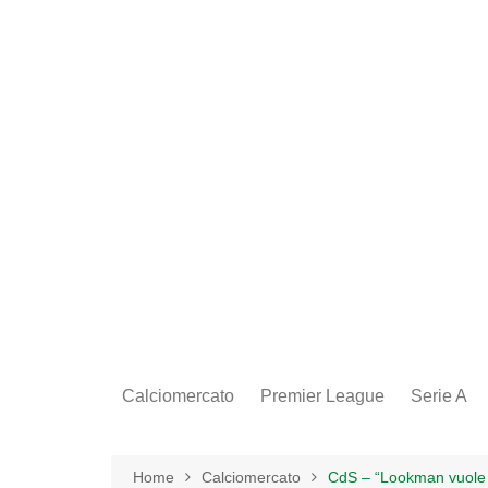
Salta
al
contenuto
Calciomercato
Premier League
Serie A
Home
Calciomercato
CdS – “Lookman vuole an