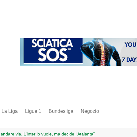
La Liga
Ligue 1
Bundesliga
Negozio
juve
inter
dare via. L’Inter lo vuole, ma decide l’Atalanta”