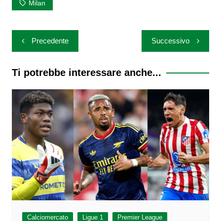
Milan
Navigazione
Precedente
Successivo
articoli
Ti potrebbe interessare anche...
Calciomercato
Ligue 1
Premier League