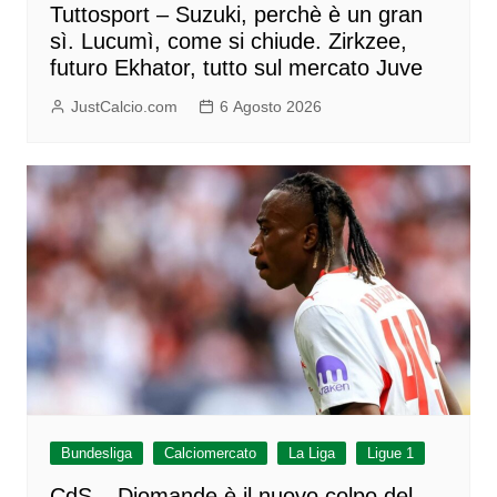
Tuttosport – Suzuki, perchè è un gran
sì. Lucumì, come si chiude. Zirkzee,
futuro Ekhator, tutto sul mercato Juve
JustCalcio.com
6 Agosto 2026
Bundesliga
Calciomercato
La Liga
Ligue 1
CdS – Diomande è il nuovo colpo del