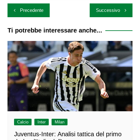
Navigazione
Precedente
Successivo
articoli
Ti potrebbe interessare anche...
Calcio
Inter
Milan
Juventus-Inter: Analisi tattica del primo