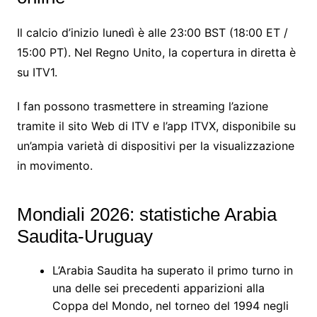
Il calcio d’inizio lunedì è alle 23:00 BST (18:00 ET /
15:00 PT). Nel Regno Unito, la copertura in diretta è
su ITV1.
I fan possono trasmettere in streaming l’azione
tramite il sito Web di ITV e l’app ITVX, disponibile su
un’ampia varietà di dispositivi per la visualizzazione
in movimento.
Mondiali 2026: statistiche Arabia
Saudita-Uruguay
L’Arabia Saudita ha superato il primo turno in
una delle sei precedenti apparizioni alla
Coppa del Mondo, nel torneo del 1994 negli