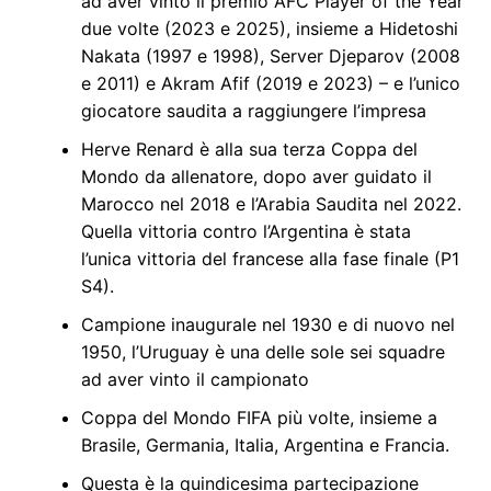
ad aver vinto il premio AFC Player of the Year
due volte (2023 e 2025), insieme a Hidetoshi
Nakata (1997 e 1998), Server Djeparov (2008
e 2011) e Akram Afif (2019 e 2023) – e l’unico
giocatore saudita a raggiungere l’impresa
Herve Renard è alla sua terza Coppa del
Mondo da allenatore, dopo aver guidato il
Marocco nel 2018 e l’Arabia Saudita nel 2022.
Quella vittoria contro l’Argentina è stata
l’unica vittoria del francese alla fase finale (P1
S4).
Campione inaugurale nel 1930 e di nuovo nel
1950, l’Uruguay è una delle sole sei squadre
ad aver vinto il campionato
Coppa del Mondo FIFA più volte, insieme a
Brasile, Germania, Italia, Argentina e Francia.
Questa è la quindicesima partecipazione