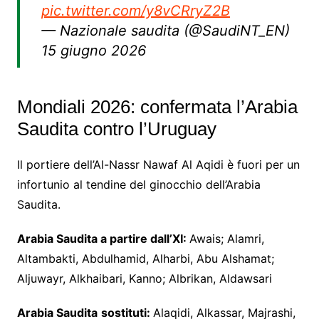
pic.twitter.com/y8vCRryZ2B
— Nazionale saudita (@SaudiNT_EN)
15 giugno 2026
Mondiali 2026: confermata l’Arabia
Saudita contro l’Uruguay
Il portiere dell’Al-Nassr Nawaf Al Aqidi è fuori per un
infortunio al tendine del ginocchio dell’Arabia
Saudita.
Arabia Saudita a partire dall’XI:
Awais; Alamri,
Altambakti, Abdulhamid, Alharbi, Abu Alshamat;
Aljuwayr, Alkhaibari, Kanno; Albrikan, Aldawsari
Arabia Saudita
sostituti:
Alaqidi, Alkassar, Majrashi,