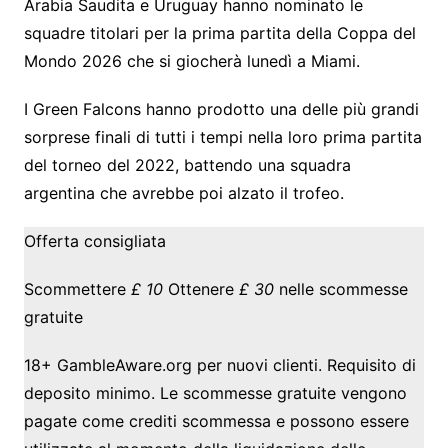
Arabia Saudita e Uruguay hanno nominato le
squadre titolari per la prima partita della Coppa del
Mondo 2026 che si giocherà lunedì a Miami.
I Green Falcons hanno prodotto una delle più grandi
sorprese finali di tutti i tempi nella loro prima partita
del torneo del 2022, battendo una squadra
argentina che avrebbe poi alzato il trofeo.
Offerta consigliata
Scommettere
£ 10
Ottenere
£ 30
nelle scommesse
gratuite
18+ GambleAware.org per nuovi clienti. Requisito di
deposito minimo. Le scommesse gratuite vengono
pagate come crediti scommessa e possono essere