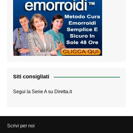
Siti consigliati
Segui la Serie A su
Diretta.it
Scrivi per noi