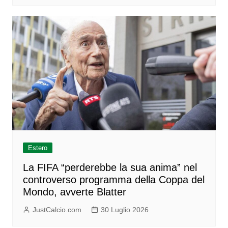
Estero
La FIFA “perderebbe la sua anima” nel
controverso programma della Coppa del
Mondo, avverte Blatter
JustCalcio.com
30 Luglio 2026