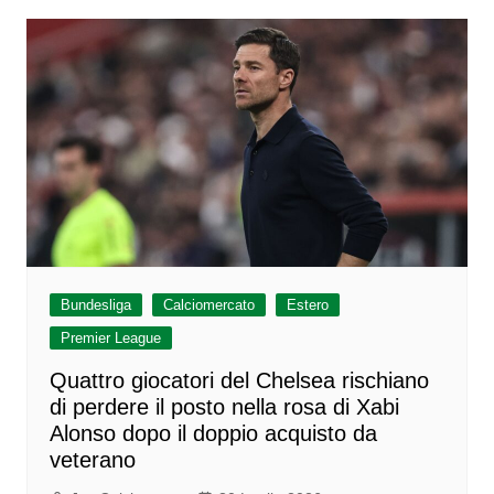
Bundesliga
Calciomercato
Estero
Premier League
Quattro giocatori del Chelsea rischiano
di perdere il posto nella rosa di Xabi
Alonso dopo il doppio acquisto da
veterano