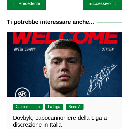
Navigazione
Precedente
Successivo
articoli
Ti potrebbe interessare anche...
Calciomercato
La Liga
Serie A
Dovbyk, capocannoniere della Liga a
discrezione in Italia