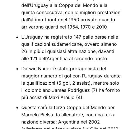
dell’Uruguay alla Coppa del Mondo e la
quinta consecutiva, con le migliori prestazioni
dall’ultimo trionfo nel 1950 arrivate quando
arrivarono quarti nel 1954, 1970 e 2010
L’Uruguay ha registrato 147 palle perse nelle
qualificazioni sudamericane, ovvero almeno
26 in più di qualsiasi altra nazione, davanti
alle 121 dell’Argentina al secondo posto.
Darwin Nunez è stato protagonista del
maggior numero di gol con l’Uruguay durante
le qualificazioni (5 gol, 2 assist), mentre solo
il colombiano James Rodriguez (7) ha fornito
più assist di Maxi Araujo (4).
Questa sarà la terza Coppa del Mondo per
Marcelo Bielsa da allenatore, con una terza
nazione diversa: Argentina nel 2002