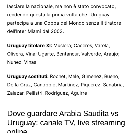
lasciare la nazionale, ma non è stato convocato,
rendendo questa la prima volta che l’Uruguay
partecipa a una Coppa del Mondo senza il tiratore
dell’Inter Miami dal 2002.
Uruguay titolare XI:
Muslera; Caceres, Varela,
Olivera, Vina; Ugarte, Bentancur, Valverde, Araujo;
Nunez, Vinas
Uruguay
sostituti:
Rochet, Mele, Gimenez, Bueno,
De la Cruz, Canobbio, Martinez, Piquerez, Sanabria,
Zalazar, Pellistri, Rodriguez, Aguirre
Dove guardare Arabia Saudita vs
Uruguay: canale TV, live streaming
online