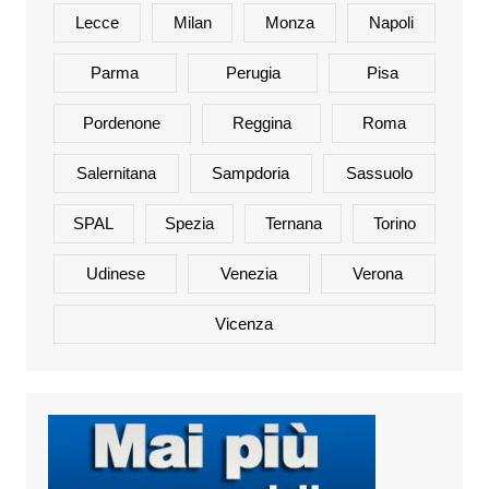
Lecce
Milan
Monza
Napoli
Parma
Perugia
Pisa
Pordenone
Reggina
Roma
Salernitana
Sampdoria
Sassuolo
SPAL
Spezia
Ternana
Torino
Udinese
Venezia
Verona
Vicenza