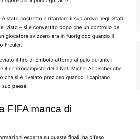
rigore per il primo gol al 17′.
stato costretto a ritardare il suo arrivo negli Stati
del visto – si è convertito dopo che un controllo del
un giocatore svizzero era in fuorigioco quando il
 Freuler.
viato il tiro di Embolo attorno al palo durante i
e il centrocampista della Nati Michel Aebischer che
to che si è rivelato prezioso quando il capitano
l suo paese.
la FIFA manca di
formazioni esperte su queste finali, ha difeso