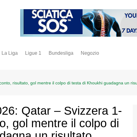
La Liga
Ligue 1
Bundesliga
Negozio
juve
inter
o, risultato, gol mentre il colpo di testa di Khoukhi guadagna un risulta
milan
napoli
vintage
6: Qatar – Svizzera 1-
fantacalcio
o, gol mentre il colpo di
dagna un risultato