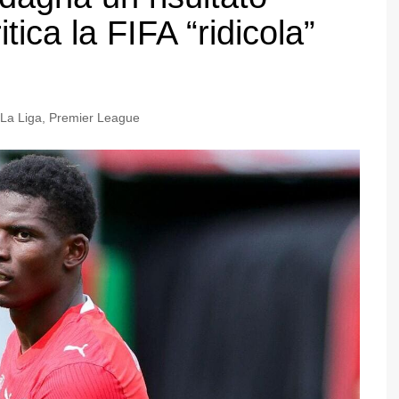
tica la FIFA “ridicola”
La Liga
,
Premier League