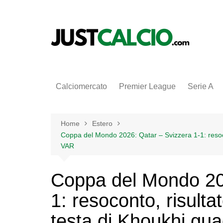
Salta
al
contenuto
Calciomercato
Premier League
Serie A
Home
Estero
Coppa del Mondo 2026: Qatar – Svizzera 1-1: resocont
VAR
Coppa del Mondo 202
1: resoconto, risultat
testa di Khoukhi gua