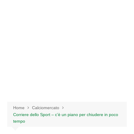
Salta
al
contenuto
Home
Calciomercato
Corriere dello Sport – c’è un piano per chiudere in poco
tempo