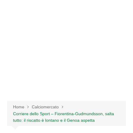
Salta
al
contenuto
Home
Calciomercato
Corriere dello Sport – Fiorentina-Gudmundsson, salta
tutto: il riscatto è lontano e il Genoa aspetta