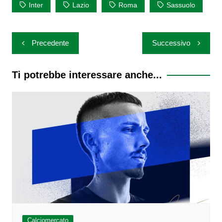
Inter
Lazio
Roma
Sassuolo
Navigazione
Precedente
Successivo
articoli
Ti potrebbe interessare anche...
Calciomercato