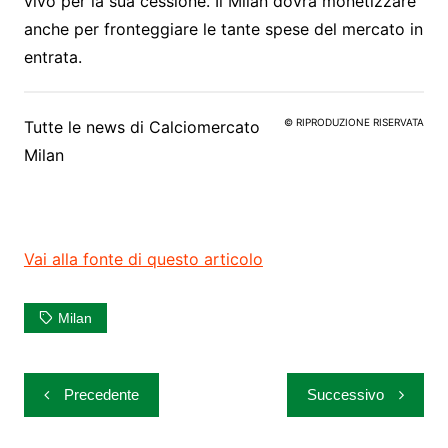
vivo per la sua cessione. Il Milan dovrà monetizzare
anche per fronteggiare le tante spese del mercato in
entrata.
© RIPRODUZIONE RISERVATA
Tutte le news di
Calciomercato
Milan
Vai alla fonte di questo articolo
Milan
Navigazione
Precedente
Successivo
articoli