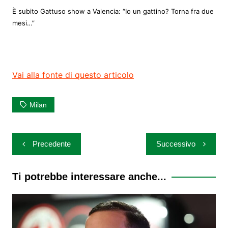
È subito Gattuso show a Valencia: “Io un gattino? Torna fra due
mesi…”
Vai alla fonte di questo articolo
Milan
Navigazione
Precedente
Successivo
articoli
Ti potrebbe interessare anche...