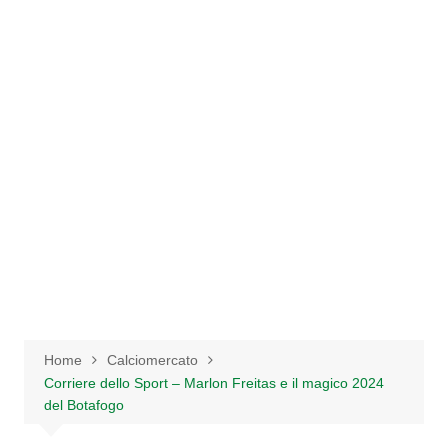
Salta
al
contenuto
Home
Calciomercato
Corriere dello Sport – Marlon Freitas e il magico 2024
del Botafogo