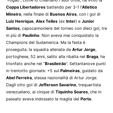
“Fogão”, come lo chiamano i suoi tifosi, ha vinto la
Coppa Libertadores
battendo per 3-1 l’
Atletico
Mineiro
, nella finale di
Buenos Aires
, con i gol di
Luiz Henrique
,
Alex Telles
(ex
Inter
) e
Junior
Santos
, capocannoniere del torneo con dieci gol, tre
in più di
Paulinho
. Non aveva mai conquistato la
Champions del Sudamerica. Ma la festa è
proseguita: la squadra allenata da
Artur Jorge
,
portoghese, 52 anni, salito alla ribalta nel
Braga
, ha
trionfato anche nel “
Brasileirão
”. Settantanove punti
in trentotto giornate: +5 sul
Palmeiras
, guidato da
Abel Ferreira
, stessa nazionalità di Artur Jorge.
Dagli otto gol di
Jefferson Savarino
, trequartista
venezuelano, ai cinque di
Tiquinho Soares
, che in
passato aveva indossato la maglia del
Porto
.