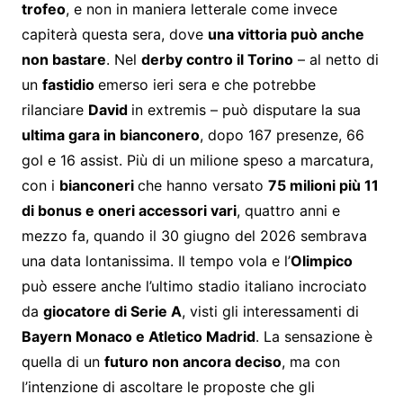
trofeo
, e non in maniera letterale come invece
capiterà questa sera, dove
una vittoria può anche
non bastare
. Nel
derby contro il Torino
– al netto di
un
fastidio
emerso ieri sera e che potrebbe
rilanciare
David
in extremis – può disputare la sua
ultima gara in bianconero
, dopo 167 presenze, 66
gol e 16 assist. Più di un milione speso a marcatura,
con i
bianconeri
che hanno versato
75 milioni più 11
di bonus e oneri accessori vari
, quattro anni e
mezzo fa, quando il 30 giugno del 2026 sembrava
una data lontanissima. Il tempo vola e l’
Olimpico
può essere anche l’ultimo stadio italiano incrociato
da
giocatore di Serie A
, visti gli interessamenti di
Bayern Monaco e Atletico Madrid
. La sensazione è
quella di un
futuro non ancora deciso
, ma con
l’intenzione di ascoltare le proposte che gli