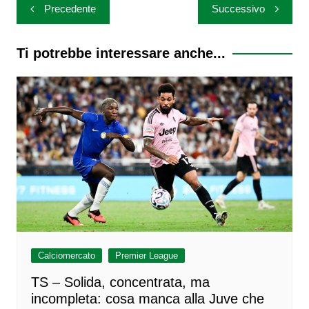
Navigazione
Precedente
Successivo
articoli
Ti potrebbe interessare anche...
Calciomercato
Premier League
TS – Solida, concentrata, ma
incompleta: cosa manca alla Juve che