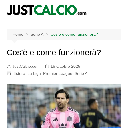
Salta
al
contenuto
Home
Serie A
Cos’è e come funzionerà?
Cos’è e come funzionerà?
JustCalcio.com
16 Ottobre 2025
Estero
,
La Liga
,
Premier League
,
Serie A