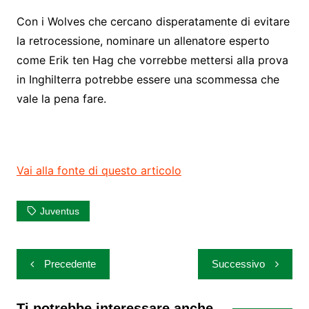
Con i Wolves che cercano disperatamente di evitare
la retrocessione, nominare un allenatore esperto
come Erik ten Hag che vorrebbe mettersi alla prova
in Inghilterra potrebbe essere una scommessa che
vale la pena fare.
Vai alla fonte di questo articolo
Juventus
Navigazione
Precedente
Successivo
articoli
Ti potrebbe interessare anche...